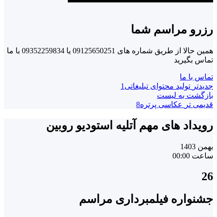
رزرو مراسم شما
همین حالا از طریق شماره های 09125650251 یا 09352259834 با ما
تماس بگیرید
تماس با ما
جدیدتر
تولید محتوای تبلیغاتی1
بازگشت به لیست
قدیمی تر
عکاسی پرتره8
رویداد های مهم آتلیه استودیو روبین
بهمن 1403
ساعت 00:00
26
جشنواره فیلمبرداری مراسم